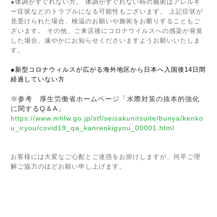
●体調がすぐれない方。 体調がすぐれない時の施術はアレルギ
ー症状などのトラブルになる可能性もございます。 上記症状が
見受けられた場合、検温のお願いや施術をお断りすることもご
ざいます。 その他、ご来店後にコロナウイルスへの感染が発覚
した場合、速やかにお知らせくださいますようお願いいたしま
す。
●新型コロナウィルスが広がる海外地区から日本へ入国後14日間
経過していない方
※参考 厚生労働省ホームページ「水際対策の抜本的強化
に関するQ＆A」
https://www.mhlw.go.jp/stf/seisakunitsuite/bunya/kenko
u_iryou/covid19_qa_kanrenkigyou_00001.html
お客様には大変なご心配とご迷惑をお掛けしますが、何卒ご理
解ご協力のほどお願い申し上げます。